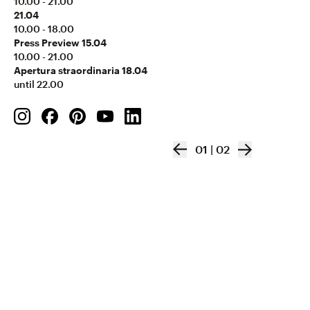
10.00 - 21.00
21.04
10.00 - 18.00
Press Preview 15.04
10.00 - 21.00
Apertura straordinaria 18.04
until 22.00
01
|
02
Minotti cucine | Maistri